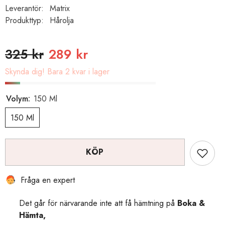
Leverantör:
Matrix
Produkttyp:
Hårolja
325 kr
289 kr
Skynda dig! Bara 2 kvar i lager
Volym:
150 Ml
150 Ml
KÖP
Fråga en expert
Det går för närvarande inte att få hämtning på
Boka &
Hämta,