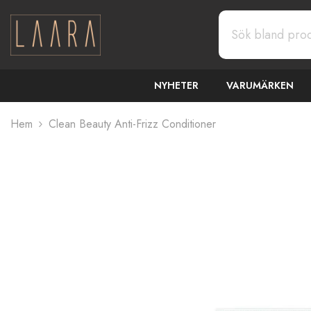
GÅ VIDARE TILL INNEHÅLL
NYHETER
VARUMÄRKEN
Hem
Clean Beauty Anti-Frizz Conditioner