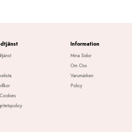
dtjänst
Information
tjänst
Mina Sidor
Q
Om Oss
elista
Varumärken
illkor
Policy
Cookies
gritetspolicy