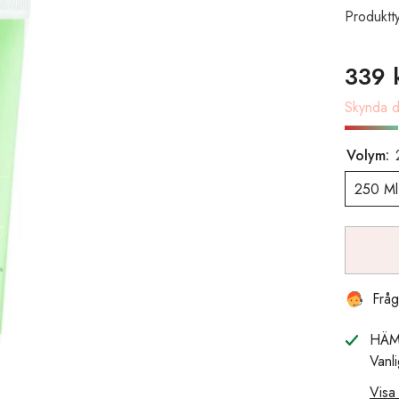
Produktt
339 
Skynda di
Volym:
250 Ml
Fråg
HÄM
Vanl
Visa 