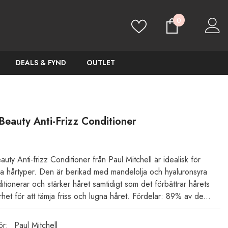
0
0
artiklar
DEALS & FYND
OUTLET
Beauty Anti-Frizz Conditioner
uty Anti-frizz Conditioner från Paul Mitchell är idealisk för
ga hårtyper. Den är berikad med mandelolja och hyaluronsyra
tionerar och stärker håret samtidigt som det förbättrar hårets
het för att tämja friss och lugna håret. Fördelar: 89% av de...
ör:
Paul Mitchell