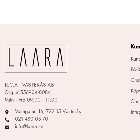
Kun
Kund
FA
Önsk
R.C.A I VÄSTERÅS AB
Köpv
Org.nr:556904-8084
Mån - Fre 09:00 - 11:00
Om 
Vasagatan 16, 722 15 Västerås
Inte
021 480 05 70
info@laara.se