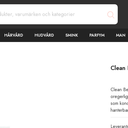
HÅRVÅRD
HUDVÅRD
SMINK
PARFYM
MAN
Clean 
Clean Bea
oregerli
som kondi
hanterbar
Leverant