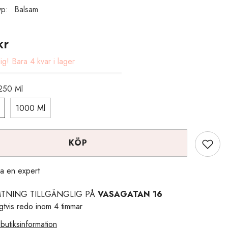
yp:
Balsam
kr
g! Bara 4 kvar i lager
250 Ml
1000 Ml
KÖP
a en expert
TNING TILLGÄNGLIG PÅ
VASAGATAN 16
igtvis redo inom 4 timmar
butiksinformation