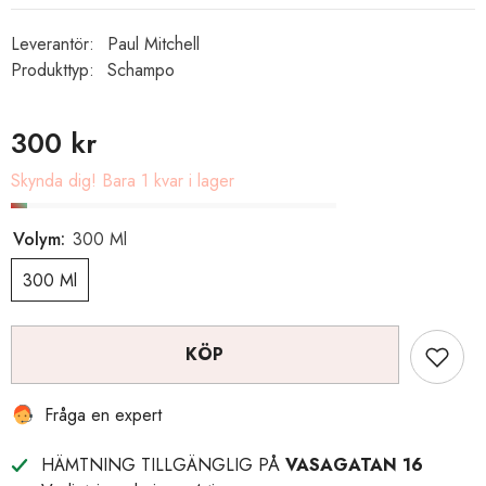
Leverantör:
Paul Mitchell
Produkttyp:
Schampo
300 kr
Skynda dig! Bara 1 kvar i lager
Volym:
300 Ml
300 Ml
KÖP
Fråga en expert
HÄMTNING TILLGÄNGLIG PÅ
VASAGATAN 16