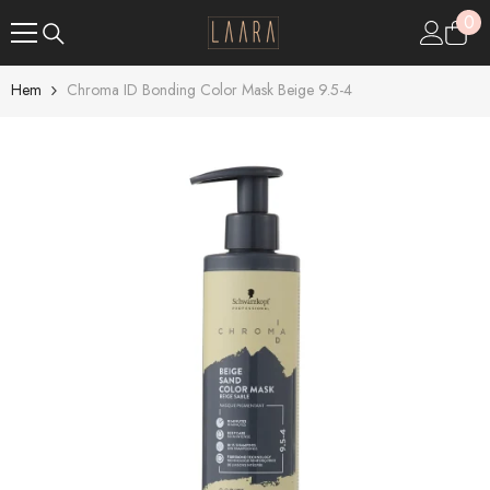
GÅ VIDARE TILL INNEHÅLL
0
0
art
Hem
Chroma ID Bonding Color Mask Beige 9.5-4