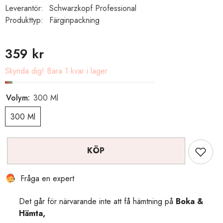
Leverantör:
Schwarzkopf Professional
Produkttyp:
Färginpackning
359 kr
Skynda dig! Bara 1 kvar i lager
Volym:
300 Ml
300 Ml
KÖP
Fråga en expert
Det går för närvarande inte att få hämtning på
Boka &
Hämta,