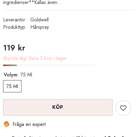
ingredienser**Kallas även...
Leverantör:
Goldwell
Produkttyp:
Hårspray
119 kr
Skynda dig! Bara 3 kvar i lager
Volym:
75 Ml
75 Ml
KÖP
Fråga en expert