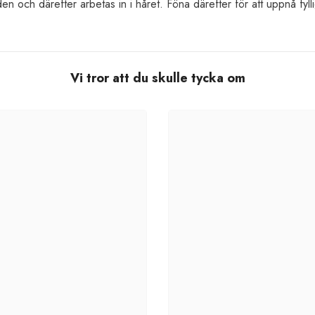
en och därefter arbetas in i håret. Föna därefter för att uppnå fylli
Vi tror att du skulle tycka om