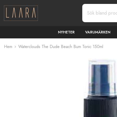
GÅ VIDARE TILL INNEHÅLL
NYHETER
VARUMÄRKEN
Hem
Waterclouds The Dude Beach Bum Tonic 150ml