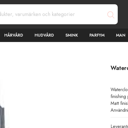
HÅRVÅRD
HUDVÅRD
SMINK
PARFYM
MAN
Water
Waterclo
finishing
Matt fini
Användni
Leverant