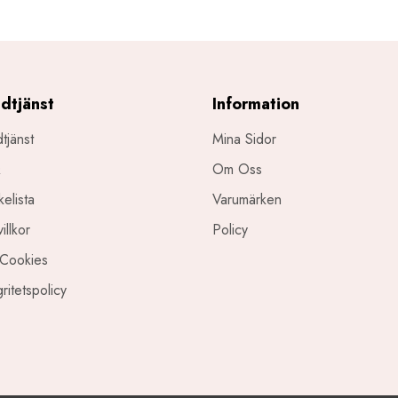
dtjänst
Information
tjänst
Mina Sidor
Q
Om Oss
elista
Varumärken
illkor
Policy
Cookies
gritetspolicy