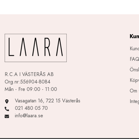
Kun
Kund
FA
Önsk
R.C.A I VÄSTERÅS AB
Köpv
Org.nr:556904-8084
Mån - Fre 09:00 - 11:00
Om 
Vasagatan 16, 722 15 Västerås
Inte
021 480 05 70
info@laara.se