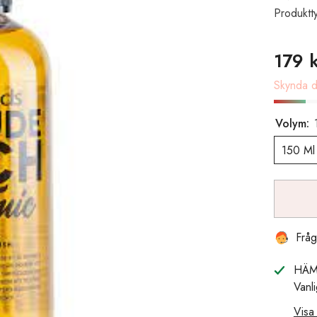
Produktt
179 
Skynda di
Volym:
150 Ml
Fråg
HÄM
Vanl
Visa 