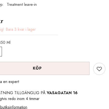
yp:
Treatment leave-in
kr
g! Bara 3 kvar i lager
150 Ml
KÖP
a en expert
TNING TILLGÄNGLIG PÅ
VASAGATAN 16
igtvis redo inom 4 timmar
butiksinformation