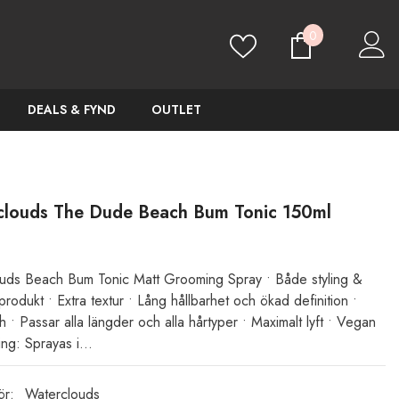
0
0
artiklar
DEALS & FYND
OUTLET
clouds The Dude Beach Bum Tonic 150ml
uds Beach Bum Tonic Matt Grooming Spray • Både styling &
 produkt • Extra textur • Lång hållbarhet och ökad definition •
sh • Passar alla längder och alla hårtyper • Maximalt lyft • Vegan
ng: Sprayas i...
ör:
Waterclouds